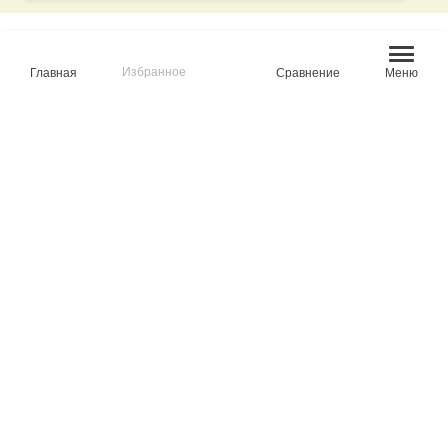
ВАМ МОЖЕТ БЫТЬ ИНТЕРЕСНО
Избранное
Главная
Сравнение
Меню
ТРЕККИНГ
КЕДЫ
ЛОФЕРЫ
ПОЛУБОТИНКИ
КРОССОВКИ
БОТИНКИ
ПОЛУСАПОГИ
ДУТИКИ