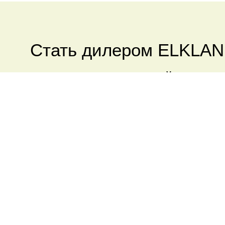
Стать дилером ELKLA
Оставьте заявку и узнайте как с
обуви бренда ELKLAND
ВАМ МОЖЕТ БЫТЬ И
ТРЕККИНГ