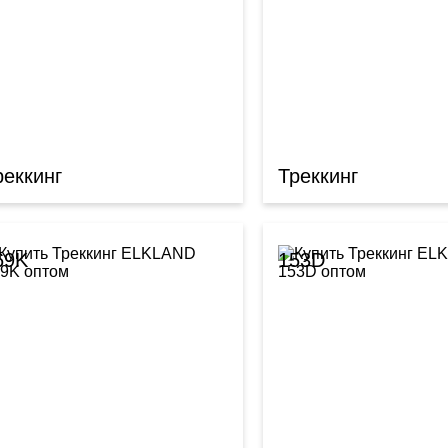
реккинг
Треккинг
69K
153D