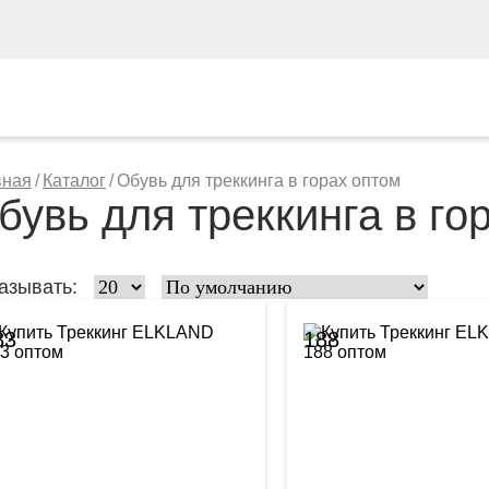
вная
/
Каталог
/
Обувь для треккинга в горах оптом
бувь для треккинга в го
азывать:
83
188