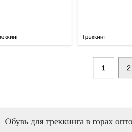
реккинг
Треккинг
1
2
Обувь для треккинга в горах опт