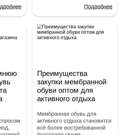
дробнее
Подробнее
имнюю
Преимущества
увь
закупки мембранной
та
обуви оптом для
а
активного отдыха
Мембранная обувь для
 спросом
активного отдыха становится
иод,
всё более востребованной
пателей,
благодаря своим