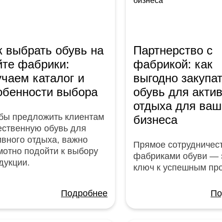
к выбрать обувь на
Партнерство с
йте фабрики:
фабрикой: как
учаем каталог и
выгодно закупа
обенности выбора
обувь для акти
отдыха для ваш
бы предложить клиентам
бизнеса
ественную обувь для
ивного отдыха, важно
Прямое сотрудничест
мотно подойти к выбору
фабриками обуви — 
дукции.
ключ к успешным пр
Подробнее
По