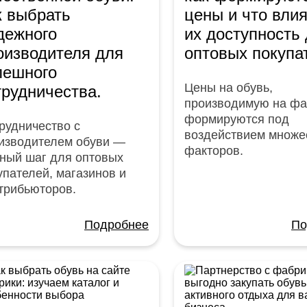
к выбрать
цены и что влия
дежного
их доступность
оизводителя для
оптовых покупа
пешного
Цены на обувь,
трудничества.
производимую на фа
формируются под
рудничество с
воздействием множе
изводителем обуви —
факторов.
ный шаг для оптовых
упателей, магазинов и
трибьюторов.
Подробнее
По