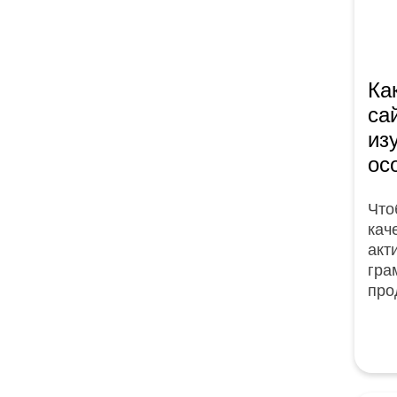
Ка
са
из
ос
Что
кач
акт
гра
про