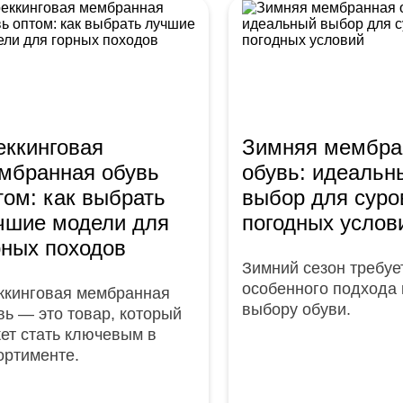
еккинговая
Зимняя мембра
мбранная обувь
обувь: идеальн
том: как выбрать
выбор для суро
чшие модели для
погодных услов
рных походов
Зимний сезон требуе
особенного подхода 
ккинговая мембранная
выбору обуви.
вь — это товар, который
ет стать ключевым в
ортименте.