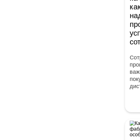
ка
на
пр
ус
со
Сот
про
важ
пок
дис