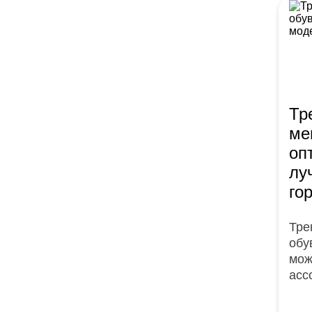
Тр
ме
оп
лу
го
Тре
обу
мож
асс