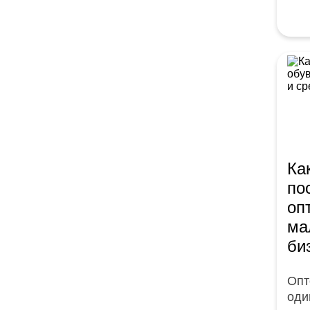
Ка
по
оп
ма
би
Опт
оди