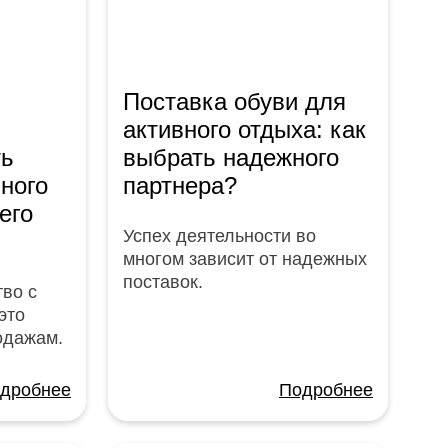
Поставка обуви для
активного отдыха: как
ть
выбрать надежного
вного
партнера?
его
Успех деятельности во
многом зависит от надежных
поставок.
во с
это
одажам.
дробнее
Подробнее