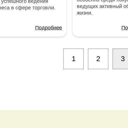
 успешного ведения
ведущих активный о
неса в сфере торговли.
жизни.
Подробнее
По
1
2
3