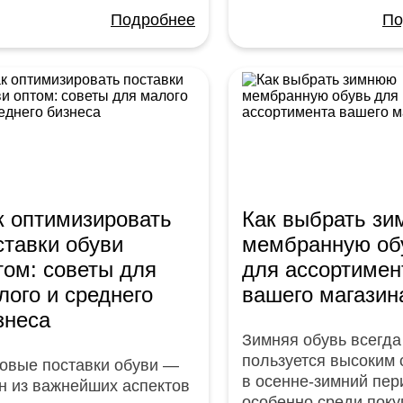
Подробнее
По
к оптимизировать
Как выбрать з
ставки обуви
мембранную об
том: советы для
для ассортимен
лого и среднего
вашего магазин
знеса
Зимняя обувь всегда
пользуется высоким
овые поставки обуви —
в осенне-зимний пер
н из важнейших аспектов
особенно среди поку