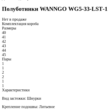
Полуботинки WANNGO WG5‑33‑LST‑1
Нет в продаже
Комплектация короба
Размеры
40
41
42
43
44
45
Пары
1
1
2
2
1
1
Характеристики
Вид застежки:
Шнурки
Крепление подошвы:
Литьевое