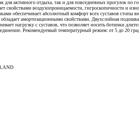
для активного отдыха, так и для повседневных прогулок по го
адает свойствами воздухопроницаемости, гигроскопичности и из
ами обеспечивает абсолютный комфорт всех суставов стопы вну
 обладает амортизационными свойствами. Двухслойная подошва 
мает нагрузку с суставов, что позволяет носить ботинки длител
единение. Рекомендуемый температурный режим: от 5 до 20 гра
LKLAND