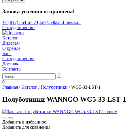
Заявка успешно отправлена!
+7 (812) 564-67-74
sale@elkland-russia.ru
Сотрудничество
Каталог
Дилерам
О бренде
Блог
Сотрудничество
Доставка
Контакты
0
Главная
/
Каталог
/
Полуботинки
/
WG5-33-LST-1
Полуботинки WANNGO WG5‑33‑LST‑1
Добавить в избранное
Добавить для сравнения