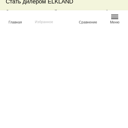
Стать дилером ELKLAND
Оставьте заявку и узнайте как стать дилером обуви
бренда ELKLAND
Избранное
Главная
Сравнение
Меню
--
Стать дилером
>
ВАМ МОЖЕТ БЫТЬ ИНТЕРЕСНО
ТРЕККИНГ
КЕДЫ
ЛОФЕРЫ
ПОЛУБОТИНКИ