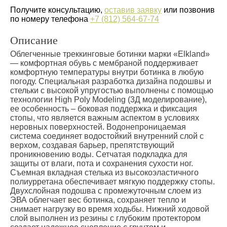
Получите консультацию,
оставив заявку
или позвонив
по номеру телефона
+7 (812) 564-67-74
Описание
Облегченные треккинговые ботинки марки «Elkland»
— комфортная обувь с мембраной поддерживает
комфортную температуры внутри ботинка в любую
погоду. Специальная разработка дизайна подошвы и
стельки с высокой упругостью выполнены с помощью
технологии High Poly Modeling (3Д моделирование),
ее особенность – боковая поддержка и фиксация
стопы, что является важным аспектом в условиях
неровных поверхностей. Водонепроницаемая
система соединяет водостойкий внутренний слой с
верхом, создавая барьер, препятствующий
проникновению воды. Сетчатая подкладка для
защиты от влаги, пота и сохранения сухости ног.
Съемная вкладная стелька из высокоэластичного
полиурретана обеспечивает мягкую поддержку стопы.
Двухслойная подошва с промежуточным слоем из
ЭВА облегчает вес ботинка, сохраняет тепло и
снимает нагрузку во время ходьбы. Нижний ходовой
слой выполнен из резины с глубоким протектором