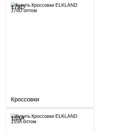
178D
Кроссовки
155A