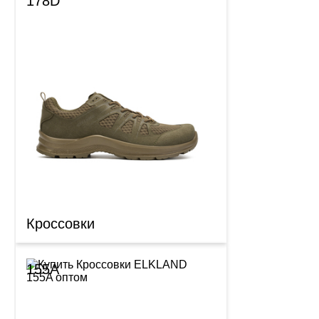
178D
Кроссовки
155A