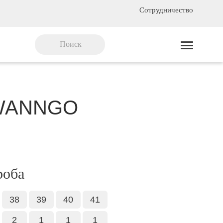
Сотрудничество
 WANNGO
роба
38
39
40
41
2
1
1
1