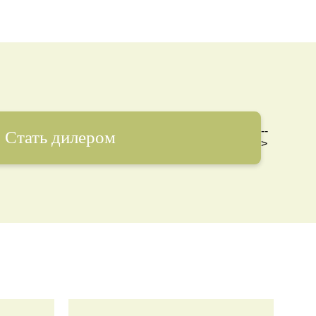
--
Стать дилером
>