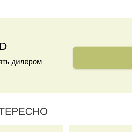
ND
тать дилером
НТЕРЕСНО