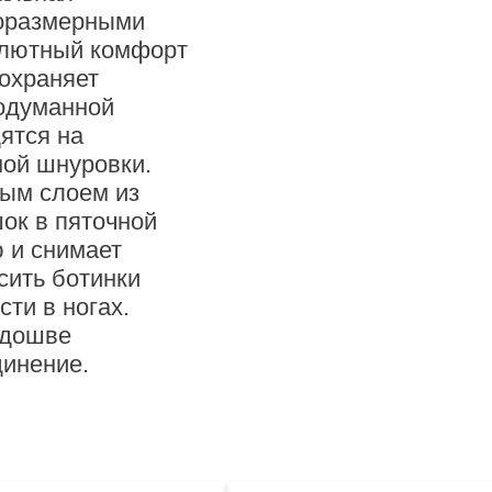
оразмерными
олютный комфорт
сохраняет
родуманной
ятся на
ной шнуровки.
ым слоем из
шок в пяточной
 и снимает
осить ботинки
ти в ногах.
одошве
динение.