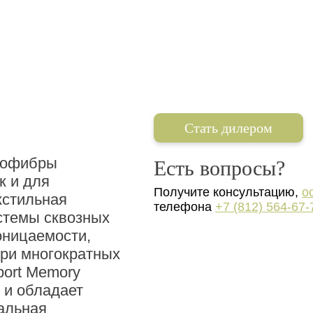
Стать дилером
рофибры
Есть вопросы?
к и для
Получите консультацию,
о
кстильная
телефона
+7 (812) 564-67-
истемы сквозных
оницаемости,
при многократных
port Memory
 и обладает
альная