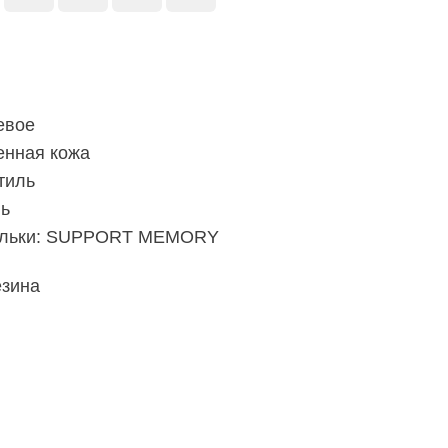
евое
енная кожа
тиль
ль
льки:
SUPPORT MEMORY
езина