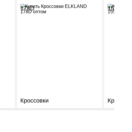
178D
155A
Кроссовки
Кроссов