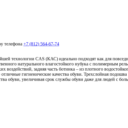
ру телефона
+7 (812) 564-67-74
й технологии CAS (КАС) идеально подходят как для повседнев
твенного натурального влагостойкого нубука с полимерным ре
х воздействий, задняя часть ботинка – из плотного водостойк
е отличные гигиенические качества обуви. Трехслойная подошва
ва обуви, увеличивая срок службы обуви даже для людей с бол