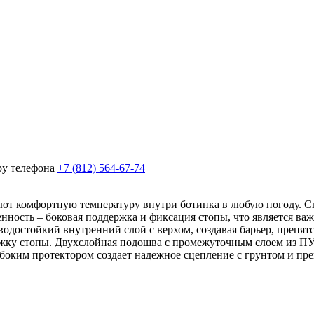
ру телефона
+7 (812) 564-67-74
т комфортную температуру внутри ботинка в любую погоду. Сп
ность – боковая поддержка и фиксация стопы, что является ва
одостойкий внутренний слой с верхом, создавая барьер, препя
ку стопы. Двухслойная подошва с промежуточным слоем из ПУ об
боким протектором создает надежное сцепление с грунтом и пре