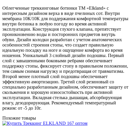
Облегченные треккинговые ботинки ТМ «Elkland» с
интересным дизайном верха в виде пчелиных сот. Внутри
мембрана 10К/10К для поддержания комфортной температуры
внутри ботинка в любую погоду во время активной
эксплуатации. Конструкция глухого клапана, препятствует
проникновению воды и посторонних предметов внутрь
обуви. Дизайн колодки разработан с учетом анатомических
особенностей строения стопы, что создает правильную
идеальную посадку на ноге и ощущение комфорта во время
ношения. Уникальный 3 слойный дизайн подошвы. Первый
слой с завышенными боковыми ребрами обеспечивает
поддержку стопы, фиксирует стопу в правильном положении,
тем самым снимая нагрузку и предотвращая от травматизма.
Второй менее плотный слой подошвы обеспечивает
эффективную амортизацию. Третий слой резиновый со
специально разработанным дизайном, обеспечивает защиту от
скольжения и хорошую износостойкость при активной
эксплуатации. Вкладная стелька дышащая, абсорбирующая
влагу, дезодорирующая. Рекомендуемый температурный
режим: от -5 до 10г.
Похожие товары