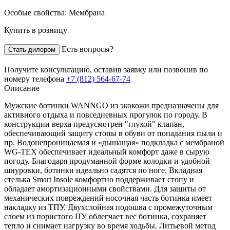
Особые свойства:
Мембрана
Купить в розницу
Есть вопросы?
Стать дилером
Получите консультацию,
оставив заявку
или позвонив по
номеру телефона
+7 (812) 564-67-74
Описание
Мужские ботинки WANNGO из экокожи предназначены для
активного отдыха и повседневных прогулок по городу. В
конструкции верха предусмотрен "глухой" клапан,
обеспечивающий защиту стопы в обуви от попадания пыли и
пр. Водонепроницаемая и «дышащая» подкладка с мембраной
WG-TEX обеспечивает идеальный комфорт даже в сырую
погоду. Благодаря продуманной форме колодки и удобной
шнуровки, ботинки идеально садятся по ноге. Вкладная
стелька Smart Insole комфортно поддерживает стопу и
обладает амортизационными свойствами. Для защиты от
механических повреждений носочная часть ботинка имеет
накладку из ТПУ. Двухслойная подошва с промежуточным
слоем из пористого ПУ облегчает вес ботинка, сохраняет
тепло и снимает нагрузку во время ходьбы. Литьевой метод