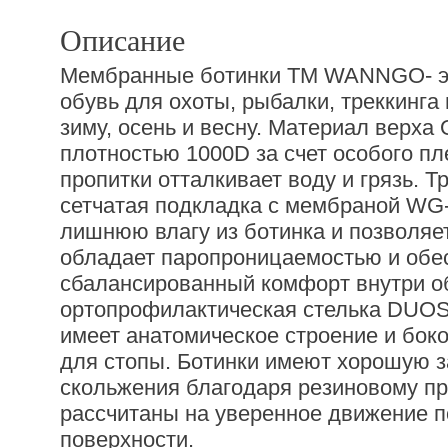
Описание
Мембранные ботинки TM WANNGO- э
обувь для охоты, рыбалки, треккинга 
зиму, осень и весну. Материал верх
плотностью 1000D за счет особого пл
пропитки отталкивает воду и грязь. 
сетчатая подкладка с мембраной WG
лишнюю влагу из ботинка и позволяет
обладает паропроницаемостью и обе
сбалансированный комфорт внутри о
ортопрофилактическая стелька DUO
имеет анатомическое строение и бок
для стопы. Ботинки имеют хорошую з
скольжения благодаря резиновому пр
рассчитаны на уверенное движение 
поверхности.