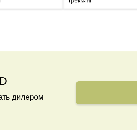
г
Треккинг
ND
тать дилером