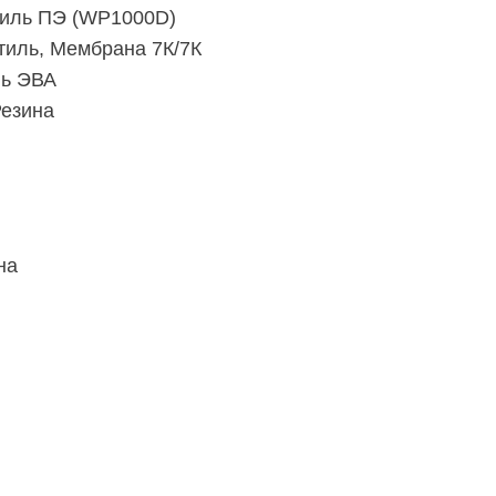
иль ПЭ (WP1000D)
тиль, Мембрана 7К/7К
ль ЭВА
езина
на