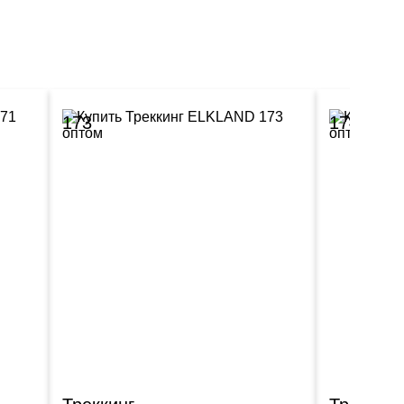
173
174