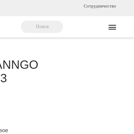
Сотрудничество
WANNGO
‑3
вое