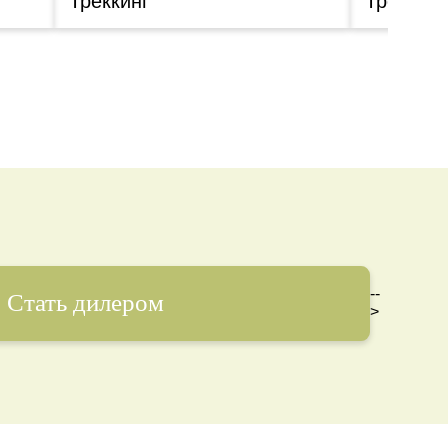
Треккинг
Треккинг
--
Стать дилером
>