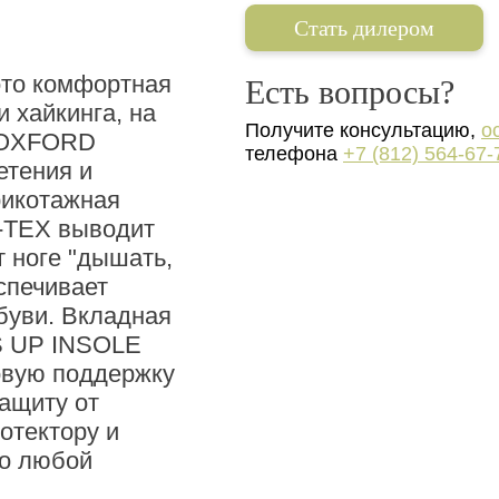
Стать дилером
то комфортная
Есть вопросы?
и хайкинга, на
Получите консультацию,
о
а OXFORD
телефона
+7 (812) 564-67-
етения и
Трикотажная
-TEX выводит
 ноге "дышать,
спечивает
буви. Вкладная
S UP INSOLE
овую поддержку
ащиту от
отектору и
по любой