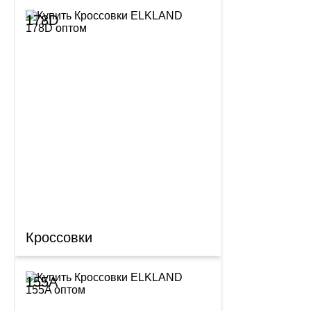
178D
Кроссовки
155A