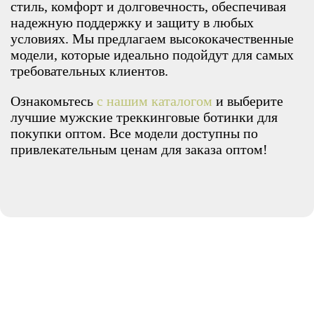
стиль, комфорт и долговечность, обеспечивая
надежную поддержку и защиту в любых
условиях. Мы предлагаем высококачественные
модели, которые идеально подойдут для самых
требовательных клиентов.
Ознакомьтесь
с нашим каталогом
и выберите
лучшие мужские треккинговые ботинки для
покупки оптом. Все модели доступны по
привлекательным ценам для заказа оптом!