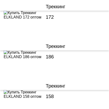
Треккинг
172
Треккинг
186
Треккинг
158