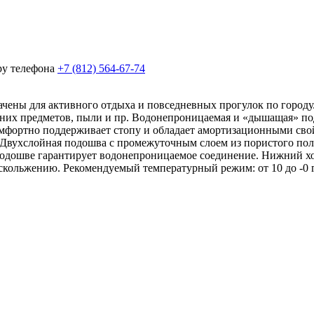
ру телефона
+7 (812) 564-67-74
ны для активного отдыха и повседневных прогулок по городу. 
нних предметов, пыли и пр. Водонепроницаемая и «дышащая» п
 комфортно поддерживает стопу и обладает амортизационными св
 Двухслойная подошва с промежуточным слоем из пористого поли
 подошве гарантирует водонепроницаемое соединение. Нижний х
кольжению. Рекомендуемый температурный режим: от 10 до -0 г