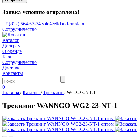
Заявка успешно отправлена!
+7 (812) 564-67-74
sale@elkland-russia.ru
Сотрудничество
Каталог
Дилерам
О бренде
Блог
Сотрудничество
Доставка
Контакты
0
Главная
/
Каталог
/
Треккинг
/
WG2-23-NT-1
Треккинг WANNGO WG2‑23‑NT‑1